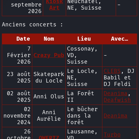
Kiosk
Neuchâtel,
septembre
-
Art
NE, Suisse
2026
Anciens concerts :
Date
Nom
Lieu
Avec…
7
Cossonay,
Février
Crazy Pub
VD,
-
2026
Suisse
Le Locle,
CLEBS
, DJ
23 août
Skatepark
NE,
Babil et
2025
du Locle
Suisse
DJ Feldi
02 août
La Forêt
Deanima
,
Anni Olus
2025
II
Deafwish
02
Le bûcher
Anni
novembre
dans la
Deanima
Aurélie
2024
forêt
26
Lausanne,
Turbo
octobre
QWERTZ
VD,