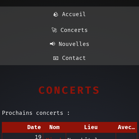
🪨 Accueil
🚀 Concerts
📢️ Nouvelles
📧️ Contact
Concerts
Prochains concerts :
Date
Nom
Lieu
Avec…
19